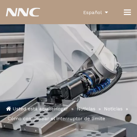
Español
English
العربية
Français
Pусский
Português
Deutsch
Italiano
Usted está aquí:
Hogar
»
Noticias
»
Noticias
»
한국어
Cómo comprobar el interruptor de límite
Türk dili