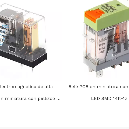
electromagnético de alta
Relé PCB en miniatura con
en miniatura con pellizco de
LED SMD 14ft-1z
vija de 3,5 mm/5 mm