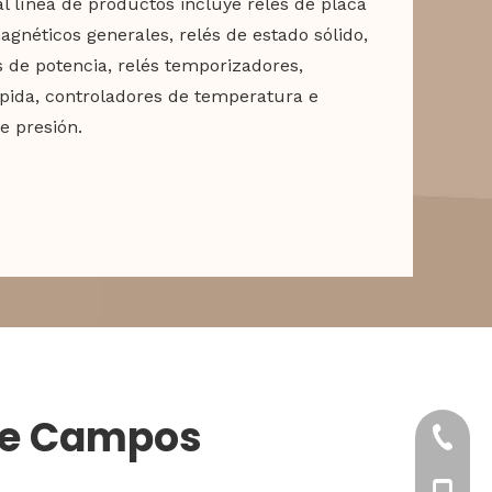
al línea de productos incluye relés de placa
magnéticos generales, relés de estado sólido,
de potencia, relés temporizadores,
ápida, controladores de temperatura e
e presión.
 de Campos
+86-57