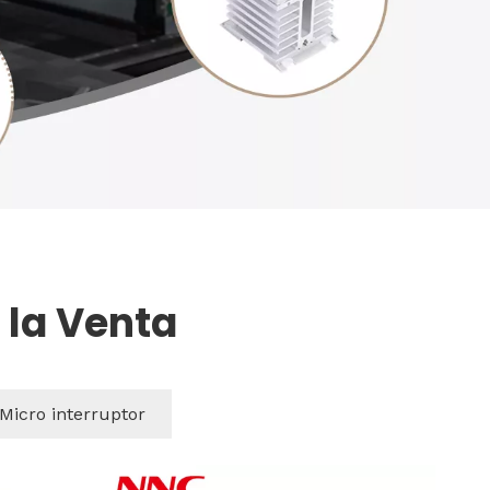
한국어
Türk dili
Bahasa indonesia
 la Venta
Micro interruptor