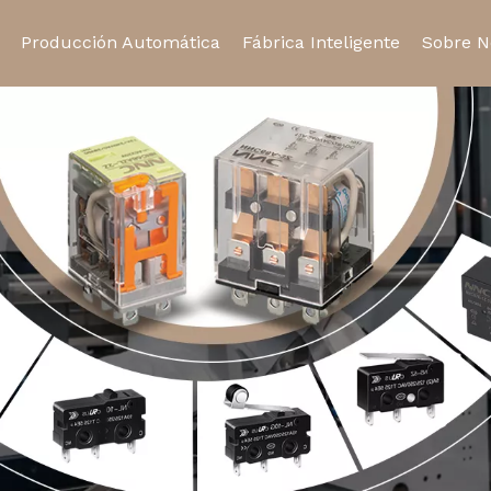
Producción Automática
Fábrica Inteligente
Sobre N
Relé de estado sólido
Relé automotriz
Certifi
Toma de relé
Micro interruptor