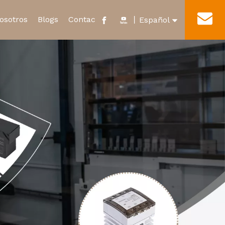
osotros
Blogs
Contacto
丨
Español
English
cado y Honor
Nuevo Relevo de Energía
Tour por la fábrica
العربية
Microinterruptor impermeable
Français
Pусский
Português
Deutsch
Italiano