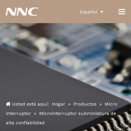
Español
English
العربية
Français
Pусский
Português
Deutsch
Italiano
Usted está aquí:
Hogar
»
Productos
»
Micro
한국어
interruptor
»
Microinterruptor subminiatura de
alta confiabilidad
Türk dili