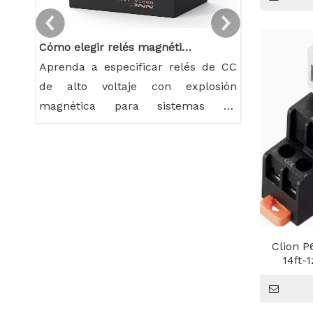
Cómo elegir relés magnéticos de alto voltaje para almacenamiento de energía
Aprenda a especificar relés de CC
Los bienes 
de alto voltaje con explosión
control son
magnética para sistemas de
hoy en día
almacenamiento de energía y
térmicos 
compárelos con alternativas de gas.
siguen si
transición a
sólido requ
component
diferenc
electromecá
Clion P
14ft-
relés de est
una vida útil 