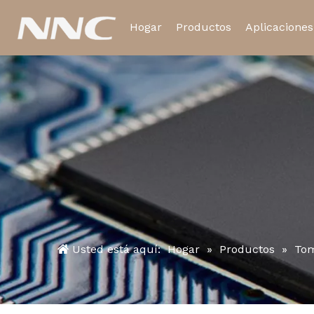
Hogar
Productos
Aplicaciones
Relé electromagnético
Relé de tiempo
Usted está aquí:
Hogar
»
Productos
»
Tom