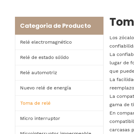
Toma
Categoria de Producto
Los zócalo
Relé electromagnético
confiabili
La confiab
Relé de estado sólido
lugar de f
que pueden
Relé automotriz
La facilid
Nuevo relé de energía
reemplazo 
La compati
Toma de relé
gama de ti
En compara
Micro interruptor
compatibil
carcasas p
Microinterruptor impermeable