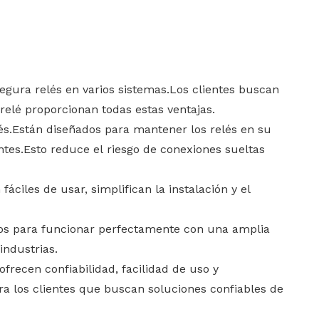
한국어
Türk dili
segura relés en varios sistemas.Los clientes buscan
 relé proporcionan todas estas ventajas.
Bahasa indonesia
lés.Están diseñados para mantener los relés en su
ntes.Esto reduce el riesgo de conexiones sueltas
áciles de usar, simplifican la instalación y el
ados para funcionar perfectamente con una amplia
industrias.
recen confiabilidad, facilidad de uso y
ara los clientes que buscan soluciones confiables de