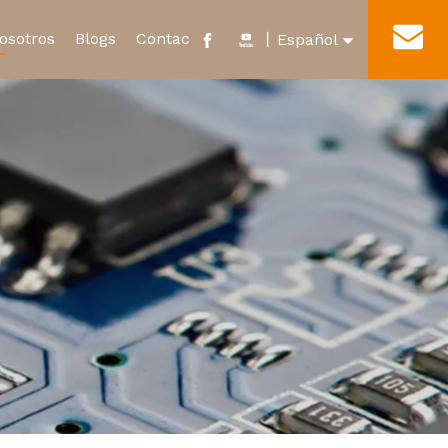
osotros
Blogs
Contacto
丨
Español
English
cado y Honor
Nuevo Relevo de Energía
Tour por la fábrica
العربية
Microinterruptor impermeable
Français
Pусский
Português
Deutsch
Italiano