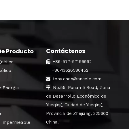
Contáctenos
De Producto
+86-577-57156992
nético

+86-13626580452
sólido
tony.chen@nncele.com

No.55, Punan 5 Road, Zona
e Energía

de Desarrollo Económico de
Yueqing, Ciudad de Yueqing,
Provincia de Zhejiang, 325600
r
China.
or impermeable