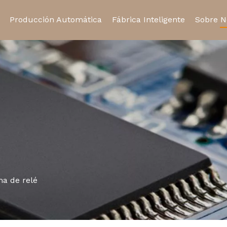
Producción Automática
Fábrica Inteligente
Sobre N
Relé de estado sólido
Relé automotriz
Certifi
Toma de relé
Micro interruptor
a de relé