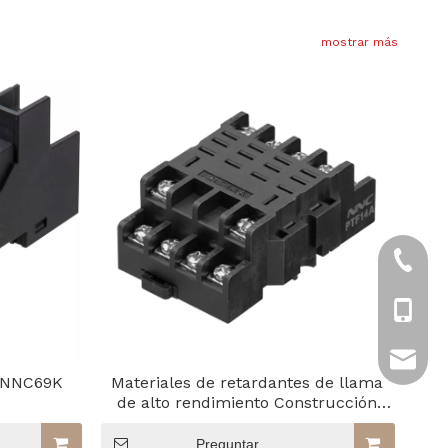
mostrar más
+86-57
+86-13
tony.ch
l NNC69K
Materiales de retardantes de llama
de alto rendimiento Construcción
robusta PTF14A
Preguntar