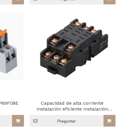
inar
para
izar
y el
les
 P69F08E
Capacidad de alta corriente
Instalación eficiente Instalación
eficiente PTF11A
Preguntar