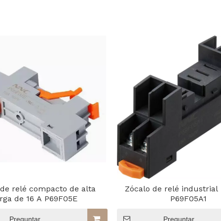
 de relé compacto de alta
Zócalo de relé industria
rga de 16 A P69F05E
P69F05A1
Preguntar
Preguntar