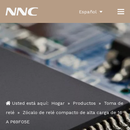
Español
English
العربية
Français
Pусский
Português
Deutsch
Italiano
Usted está aquí:
Hogar
»
Productos
»
Toma de
한국어
relé
»
Zócalo de relé compacto de alta carga de 16
A P69F05E
Türk dili