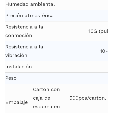
Humedad ambiental
Presión atmosférica
Resistencia a la
10G (puls
conmoción
Resistencia a la
10-5
vibración
Instalación
P
Peso
Carton con
caja de
500pcs/carton, G
Embalaje
espuma en