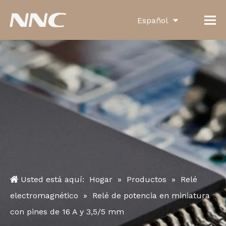
Español
English
العربية
Français
Pусский
Português
Deutsch
Italiano
Usted está aquí:
Hogar
»
Productos
»
Relé
한국어
electromagnético
»
Relé de potencia en miniatura
con pines de 16 A y 3,5/5 mm
Türk dili