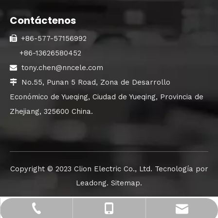
Contáctenos
+86-577-57156992

+86-13626580452
tony.chen@nncele.com

No.55, Punan 5 Road, Zona de Desarrollo

Económico de Yueqing, Ciudad de Yueqing, Provincia de
Zhejiang, 325600 China.
Copyright ©️ 2023 Clion Electric Co., Ltd. Tecnología por
Leadong
.
Sitemap
.
tony.chen@nncele.com
+86-577-57156992
+86-13626580452