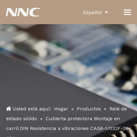
Español
English
العربية
Français
Pусский
Português
Deutsch
Italiano
Usted está aquí:
Hogar
»
Productos
»
Relé de
한국어
estado sólido
»
Cubierta protectora Montaje en
carril DIN Resistencia a vibraciones CAG6-1/032F-38
Türk dili