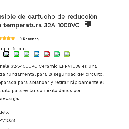
한국어
sible de cartucho de reducción
Türk dili
e temperatura 32A 1000VC
0 Recenzoj
Bahasa indonesia
mpartir con:
inele 32A-1000VC Ceramic EFPV1038 es una
eza fundamental para la seguridad del circuito,
eparada para ablandar y retirar rápidamente el
cuito para evitar con éxito daños por
brecarga.
delo:
PV1038