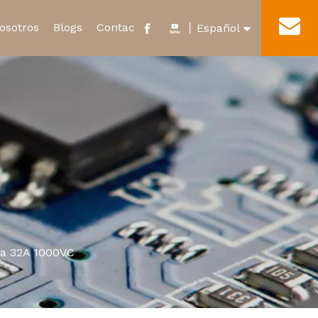
osotros
Blogs
Contacto
丨
Español
English
cado y Honor
Nuevo Relevo de Energía
Tour por la fábrica
العربية
Microinterruptor impermeable
Français
Pусский
Português
ra 32A 1000VC
Deutsch
Italiano