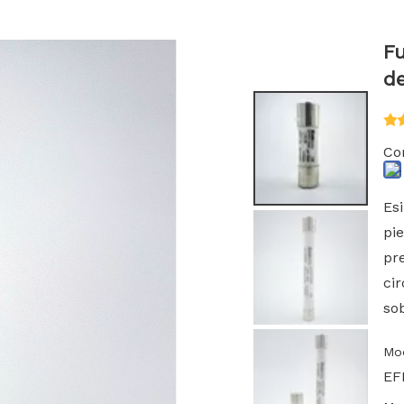
Fu
d
Co
Es
pi
pr
cir
so
Mo
EF