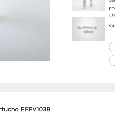
Mar
pro
Es
Ca
cartucho EFPV1038