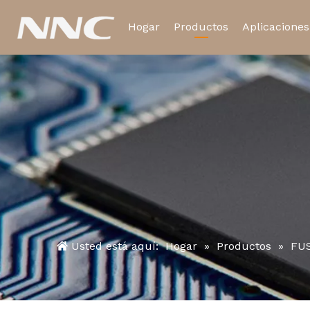
Hogar
Productos
Aplicaciones
Relé electromagnético
Relé de tiempo
Usted está aquí:
Hogar
»
Productos
»
FU