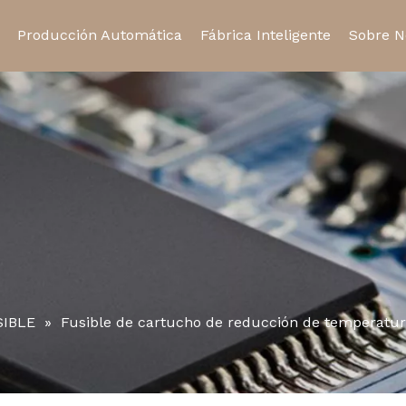
Producción Automática
Fábrica Inteligente
Sobre N
Relé de estado sólido
Relé automotriz
Certifi
Toma de relé
Micro interruptor
SIBLE
»
Fusible de cartucho de reducción de temperatu