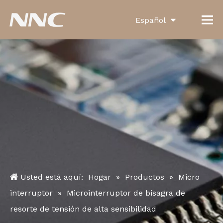
Español
English
العربية
Français
Pусский
Português
Deutsch
Italiano
Usted está aquí:
Hogar
»
Productos
»
Micro
한국어
interruptor
»
Microinterruptor de bisagra de
resorte de tensión de alta sensibilidad
Türk dili