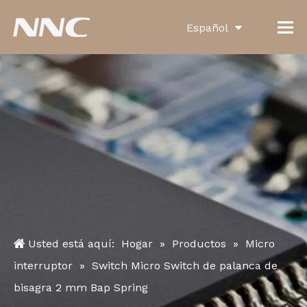
Español
English
العربية
Français
Pусский
Português
Deutsch
Italiano
Usted está aquí:
Hogar
»
Productos
»
Micro
한국어
interruptor
»
Switch Micro Switch de palanca de
bisagra 2 mm Bap Spring
Türk dili