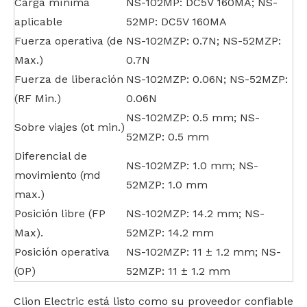
Carga mínima
NS-102MP: DC5V 160MA; NS-
aplicable
52MP: DC5V 160MA
Fuerza operativa (de
NS-102MZP: 0.7N; NS-52MZP:
Max.)
0.7N
Fuerza de liberación
NS-102MZP: 0.06N; NS-52MZP:
(RF Min.)
0.06N
NS-102MZP: 0.5 mm; NS-
Sobre viajes (ot min.)
52MZP: 0.5 mm
Diferencial de
NS-102MZP: 1.0 mm; NS-
movimiento (md
52MZP: 1.0 mm
max.)
Posición libre (FP
NS-102MZP: 14.2 mm; NS-
Max).
52MZP: 14.2 mm
Posición operativa
NS-102MZP: 11 ± 1.2 mm; NS-
(OP)
52MZP: 11 ± 1.2 mm
Clion Electric está listo como su proveedor confiable