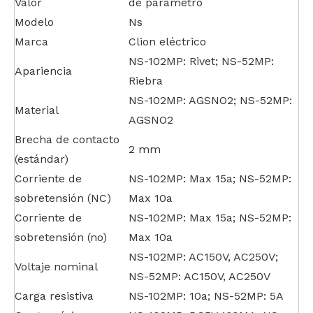
Valor
de parámetro
Modelo
Ns
Marca
Clion eléctrico
NS-102MP: Rivet; NS-52MP:
Apariencia
Riebra
NS-102MP: AGSNO2; NS-52MP:
Material
AGSNO2
Brecha de contacto
2 mm
(estándar)
Corriente de
NS-102MP: Max 15a; NS-52MP:
sobretensión (NC)
Max 10a
Corriente de
NS-102MP: Max 15a; NS-52MP:
sobretensión (no)
Max 10a
NS-102MP: AC150V, AC250V;
Voltaje nominal
NS-52MP: AC150V, AC250V
Carga resistiva
NS-102MP: 10a; NS-52MP: 5A