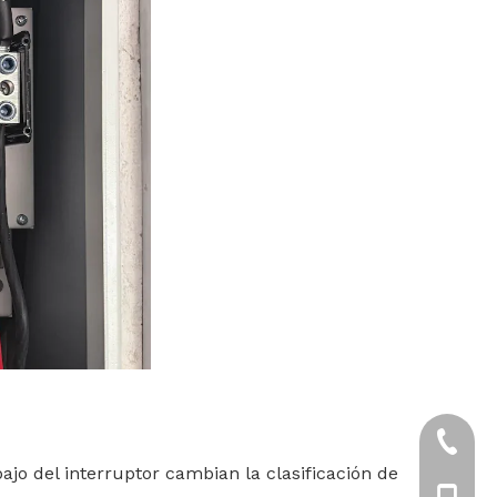
+86-57
bajo del interruptor cambian la clasificación de