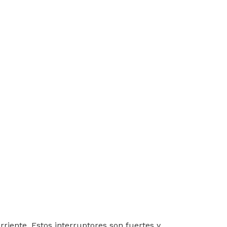
riente. Estos interruptores son fuertes y