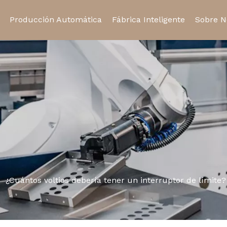
Producción Automática
Fábrica Inteligente
Sobre N
Relé de estado sólido
Relé automotriz
Certifi
Toma de relé
Micro interruptor
»
¿Cuántos voltios debería tener un interruptor de límite?