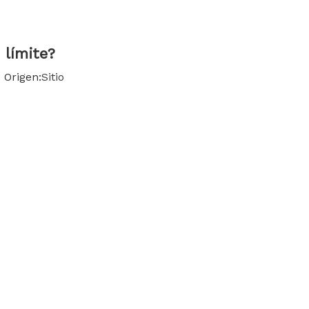
한국어
Türk dili
 límite?
Origen:
Sitio
Bahasa indonesia