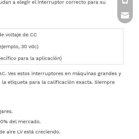
+86-13
yudan a elegir el interruptor correcto para su
tony.ch
de voltaje de CC
 ejemplo, 30 vdc)
ecífico para la aplicación)
AC. Ves estos interruptores en máquinas grandes y
 la etiqueta para la calificación exacta. Siempre
gares.
 40% del mercado.
e aire LV está creciendo.