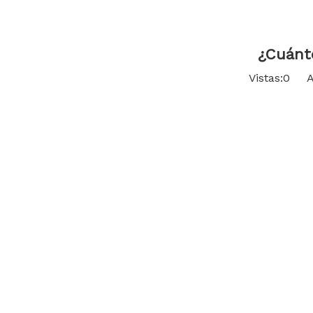
¿Cuánto
Vistas:
0
Aut