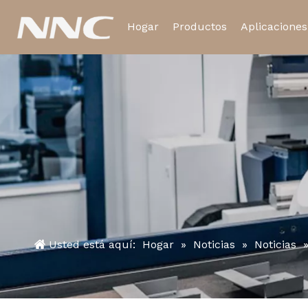
Hogar
Productos
Aplicaciones
Relé electromagnético
Relé de tiempo
Usted está aquí:
Hogar
»
Noticias
»
Noticias