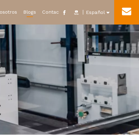
osotros
Blogs
Contacto
丨
Español
English
cado y Honor
Nuevo Relevo de Energía
Tour por la fábrica
العربية
Microinterruptor impermeable
Français
Pусский
Português
Deutsch
Italiano