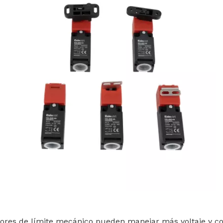
ptores de límite mecánico pueden manejar más voltaje y cor