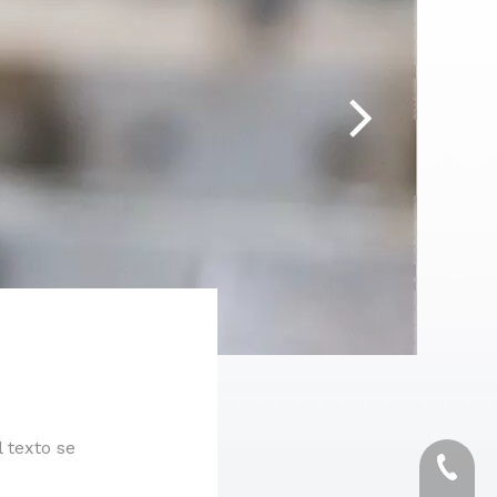
한국어
Türk dili
Bahasa indonesia
 texto se
+86-57