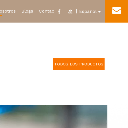
osotros
Blogs
Contacto
丨
Español
English
cado y Honor
Nuevo Relevo de Energía
Tour por la fábrica
العربية
Microinterruptor impermeable
Français
TODOS LOS PRODUCTOS
Pусский
Português
Deutsch
Italiano