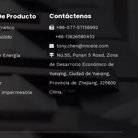
Contáctenos
De Producto
+86-577-57156992
nético

+86-13626580452
sólido
tony.chen@nncele.com

No.55, Punan 5 Road, Zona
e Energía

de Desarrollo Económico de
Yueqing, Ciudad de Yueqing,
Provincia de Zhejiang, 325600
r
China.
or impermeable