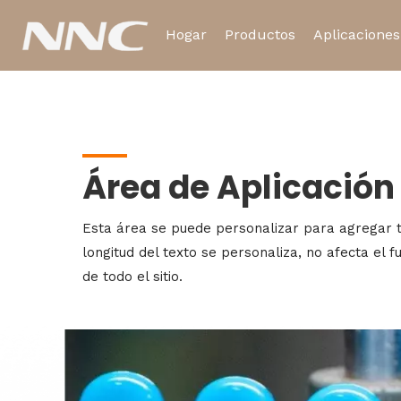
Hogar
Productos
Aplicaciones
Usted está aquí:
Hogar
»
Blogs
Relé electromagnético
Área de Aplicación
Relé de tiempo
Esta área se puede personalizar para agregar t
longitud del texto se personaliza, no afecta el 
de todo el sitio.