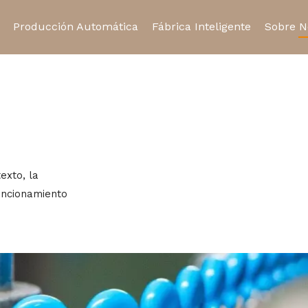
Producción Automática
Fábrica Inteligente
Sobre N
Relé de estado sólido
Relé automotriz
Certifi
Toma de relé
Micro interruptor
exto, la
funcionamiento