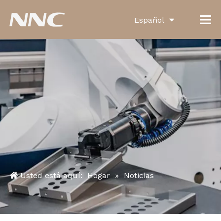
Español
English
العربية
Français
Pусский
Português
Deutsch
Italiano
Usted está aquí:
Hogar
»
Noticias
한국어
Türk dili