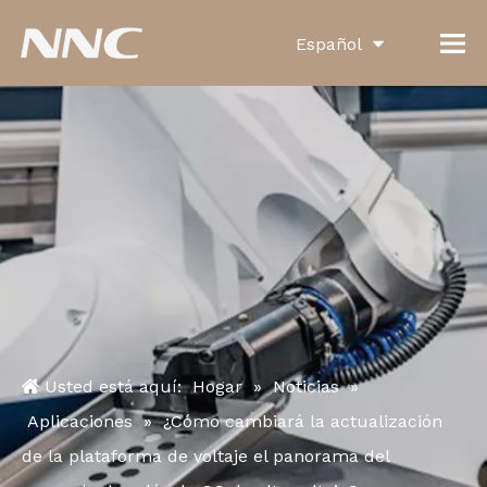
Español
English
العربية
Français
Pусский
Português
Deutsch
Italiano
Usted está aquí:
Hogar
»
Noticias
»
한국어
Aplicaciones
»
¿Cómo cambiará la actualización
de la plataforma de voltaje el panorama del
Türk dili