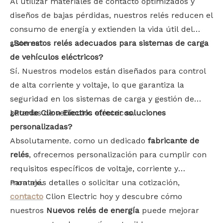
Al utilizar materiales de contacto optimizados y
diseños de bajas pérdidas, nuestros relés reducen el
consumo de energía y extienden la vida útil del
sistema.
¿Son estos relés adecuados para sistemas de carga
de vehículos eléctricos?
Sí. Nuestros modelos están diseñados para control
de alta corriente y voltaje, lo que garantiza la
seguridad en los sistemas de carga y gestión de
baterías de vehículos eléctricos.
¿Puede Clion Electric ofrecer soluciones
personalizadas?
Absolutamente. como un dedicado
fabricante de
relés
, ofrecemos personalización para cumplir con
requisitos específicos de voltaje, corriente y
montaje.
Para más detalles o solicitar una cotización,
contacto
Clion Electric hoy y descubre cómo
nuestros
Nuevos relés de energía
puede mejorar