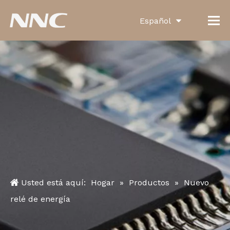
Español
English
العربية
Français
Pусский
Português
Deutsch
Italiano
Usted está aquí:
Hogar
»
Productos
»
Nuevo
한국어
relé de energía
Türk dili