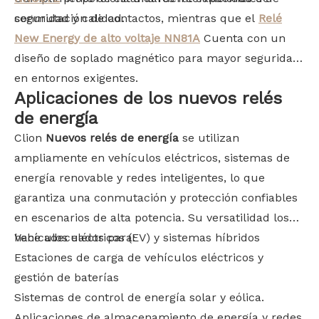
seguridad y calidad.
conmutación de contactos, mientras que el
Relé
New Energy de alto voltaje NN81A
Cuenta con un
diseño de soplado magnético para mayor seguridad
en entornos exigentes.
Aplicaciones de los nuevos relés
de energía
Clion
Nuevos relés de energía
se utilizan
ampliamente en vehículos eléctricos, sistemas de
energía renovable y redes inteligentes, lo que
garantiza una conmutación y protección confiables
en escenarios de alta potencia. Su versatilidad los
hace adecuados para:
Vehículos eléctricos (EV) y sistemas híbridos
Estaciones de carga de vehículos eléctricos y
gestión de baterías
Sistemas de control de energía solar y eólica.
Aplicaciones de almacenamiento de energía y redes