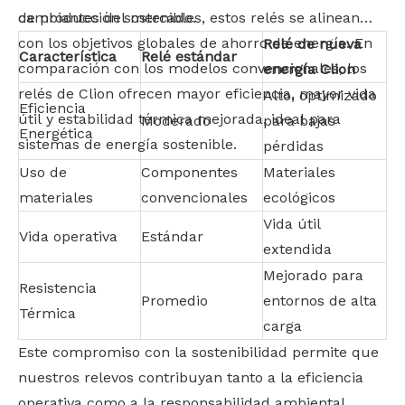
cambiantes del mercado.
de producción sostenibles, estos relés se alinean
con los objetivos globales de ahorro de energía. En
Relé de nueva
Característica
Relé estándar
comparación con los modelos convencionales, los
energía Clion
relés de Clion ofrecen mayor eficiencia, mayor vida
Alto, optimizado
Eficiencia
útil y estabilidad térmica mejorada, ideal para
Moderado
para bajas
Energética
sistemas de energía sostenible.
pérdidas
Uso de
Componentes
Materiales
materiales
convencionales
ecológicos
Vida útil
Vida operativa
Estándar
extendida
Mejorado para
Resistencia
Promedio
entornos de alta
Térmica
carga
Este compromiso con la sostenibilidad permite que
nuestros relevos contribuyan tanto a la eficiencia
operativa como a la responsabilidad ambiental,