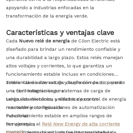
apoyando a industrias enfocadas en la
transformación de la energía verde.
Características y ventajas clave
Cada
Nuevo relé de energía
de Clion Electric está
diseñado para brindar un rendimiento confiable y
una durabilidad a largo plazo. Estos relés manejan
altos voltajes y corrientes, lo que garantiza un
funcionamiento estable incluso en condiciones
ambientales adversas. Su diseño compacto permite
Tolerancia de alto voltaje y supresión de arco para
una fácil integración en sistemas de carga de
una conmutación segura
vehículos eléctricos, unidades de control de energía
Larga vida mecánica y eléctrica para un
renovable y configuraciones de automatización
mantenimiento reducido
industrial.
Funcionamiento estable en amplios rangos de
temperatura
Por ejemplo, el
Relé New Energy de alta corriente
Cumplimiento de estándares internacionales de
NNC67E
proporciona una fuerte capacidad de