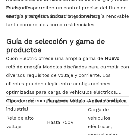
inteligentes
Estos relés permiten un control preciso del flujo de
Gestión energética industrial y domótica
energía y admiten aplicaciones de energía renovable
tanto comerciales como residenciales.
Guía de selección y gama de
productos
Clion Electric ofrece una amplia gama de
Nuevo
relé de energía
Modelos diseñados para cumplir con
diversos requisitos de voltaje y corriente. Los
clientes pueden elegir entre configuraciones
optimizadas para carga de vehículos eléctricos,
sistemas de energía renovable y automatización
Tipo de relé
Rango de voltaje
Aplicación típica
industrial.
Carga de
Relé de alto
vehículos
Hasta 750V
voltaje
eléctricos,
control solar