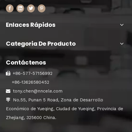
Enlaces Rápidos
Categoria De Producto
Contáctenos
+86-577-57156992

+86-13626580452
tony.chen@nncele.com

No.55, Punan 5 Road, Zona de Desarrollo

Económico de Yueqing, Ciudad de Yueqing, Provincia de
Zhejiang, 325600 China.