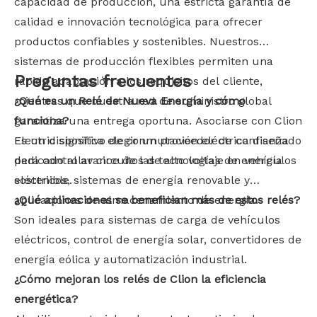
capacidad de producción, una estricta garantía de
calidad e innovación tecnológica para ofrecer
productos confiables y sostenibles. Nuestros
sistemas de producción flexibles permiten una
Preguntas frecuentes
rápida adaptación a los requisitos del cliente,
mientras que nuestra red de suministro global
¿Qué es un Relé de Nueva Energía y cómo
garantiza una entrega oportuna. Asociarse con Clion
funciona?
Electric significa elegir un proveedor de confianza
Es un dispositivo de conmutación eléctrica diseñado
dedicado al avance de las tecnologías de energía
para controlar circuitos de alto voltaje en vehículos
sostenible.
eléctricos, sistemas de energía renovable y
aplicaciones de almacenamiento de energía.
¿Qué aplicaciones se benefician más de estos relés?
Son ideales para sistemas de carga de vehículos
eléctricos, control de energía solar, convertidores de
energía eólica y automatización industrial.
¿Cómo mejoran los relés de Clion la eficiencia
energética?