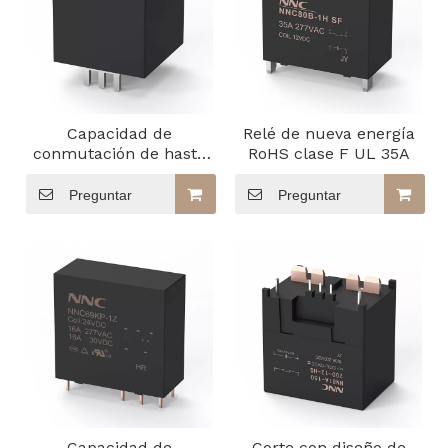
Capacidad de
Relé de nueva energía
conmutación de hasta
RoHS clase F UL 35A
80 A para un
rendimiento estable del
Preguntar
Preguntar
vehículo NNC76A
Capacidad de
Corte con diseño de