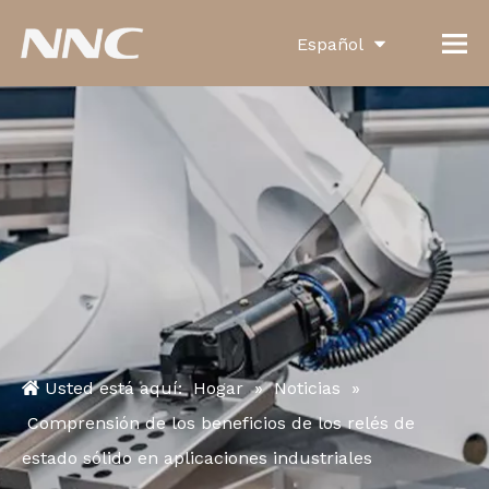
Español
English
العربية
Français
Pусский
Português
Deutsch
Italiano
Usted está aquí:
Hogar
»
Noticias
»
한국어
Comprensión de los beneficios de los relés de
estado sólido en aplicaciones industriales
Türk dili