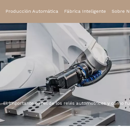
Producción Automática
Fábrica Inteligente
Sobre N
Relé de estado sólido
Relé automotriz
Certifi
Toma de relé
Micro interruptor
»
El importante papel de los relés automotrices y cómo f