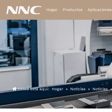
Hogar
Productos
Aplicaciones
Relé electromagnético
Relé de tiempo
Usted está aquí:
Hogar
»
Noticias
»
Noticias