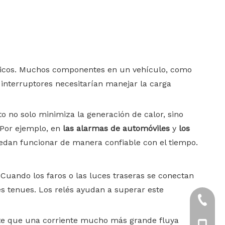
éctricos. Muchos componentes en un vehículo, como
s interruptores necesitarían manejar la carga
sto no solo minimiza la generación de calor, sino
 Por ejemplo, en
las alarmas de automóviles
y
los
uedan funcionar de manera confiable con el tiempo.
. Cuando los faros o las luces traseras se conectan
ces tenues. Los relés ayudan a superar este
+86-57
rmite que una corriente mucho más grande fluya