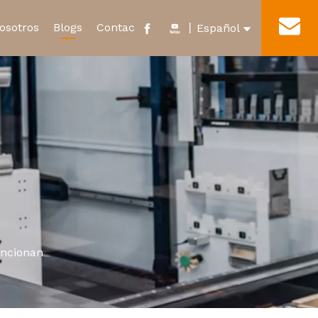
osotros
Blogs
Contacto
丨
Español
English
cado y Honor
Nuevo Relevo de Energía
Tour por la fábrica
العربية
Microinterruptor impermeable
Français
Pусский
Português
uncionan
Deutsch
Italiano