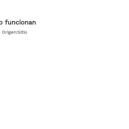
한국어
Türk dili
mo funcionan
Origen:
Sitio
Bahasa indonesia