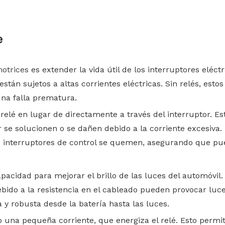
e
motrices
es extender la vida útil de los interruptores el
stán sujetos a altas corrientes eléctricas. Sin relés, esto
una falla prematura.
l relé en lugar de directamente a través del interruptor. E
r se solucionen o se dañen debido a la corriente excesiva.
os interruptores de control se quemen, asegurando que p
capacidad para mejorar el brillo de las luces del automóvil
debido a la resistencia en el cableado pueden provocar lu
 y robusta desde la batería hasta las luces.
olo una pequeña corriente, que energiza el relé. Esto pe