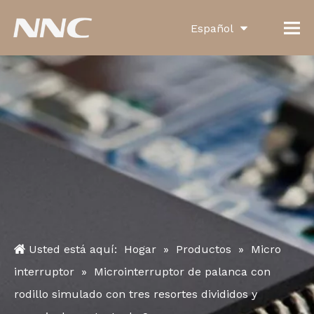
Español
English
العربية
Français
Pусский
Português
Deutsch
Italiano
Usted está aquí:
Hogar
»
Productos
»
Micro
한국어
interruptor
»
Microinterruptor de palanca con
rodillo simulado con tres resortes divididos y
Türk dili