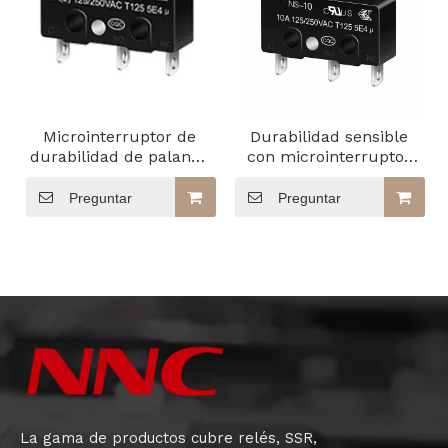
Microinterruptor de
Durabilidad sensible
durabilidad de palanca
con microinterruptor
de rodillo simulado
de émbolo de pasador
básico subminiatura
Preguntar
Preguntar
La gama de productos cubre relés, SSR,