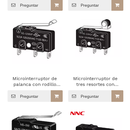
émbolo,
Preguntar
Preguntar
microinterruptor
Microinterruptor de
Microinterruptor de
palanca con rodillo
tres resortes con
simulado con tres
separación de 2 mm
resortes divididos y
Preguntar
Preguntar
espacio de contacto de
2 mm