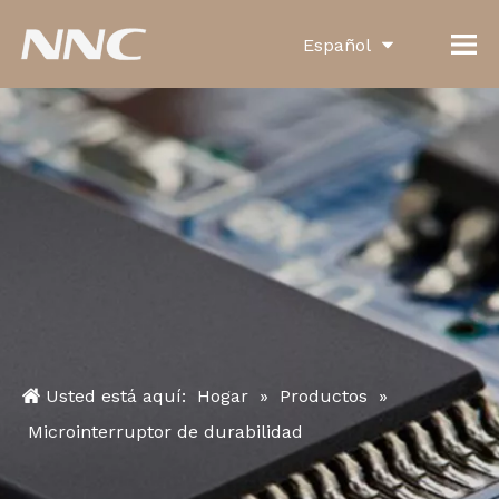
Español
English
العربية
Français
Pусский
Português
Deutsch
Italiano
Usted está aquí:
Hogar
»
Productos
»
한국어
Microinterruptor de durabilidad
Türk dili