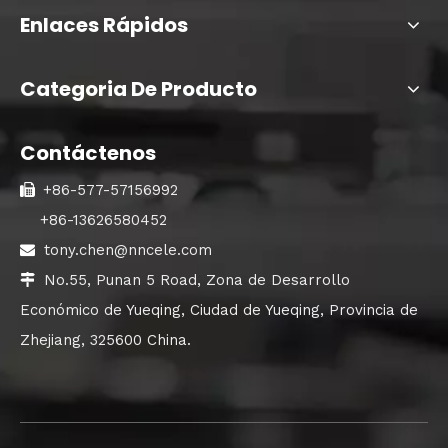
Enlaces Rápidos
Categoria De Producto
Contáctenos
+86-577-57156992

+86-13626580452
tony.chen@nncele.com

No.55, Punan 5 Road, Zona de Desarrollo

Económico de Yueqing, Ciudad de Yueqing, Provincia de
Zhejiang, 325600 China.