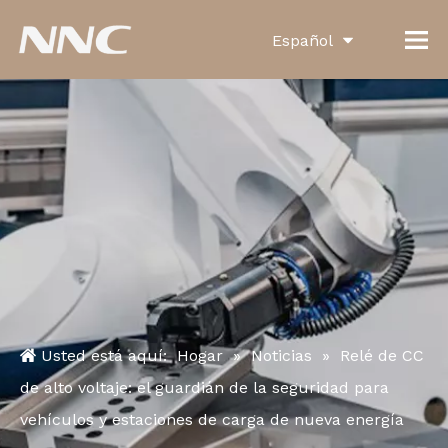
Español
English
العربية
Français
Pусский
Português
Deutsch
Italiano
Usted está aquí:
Hogar
»
Noticias
»
Relé de CC
한국어
de alto voltaje: el guardián de la seguridad para
vehículos y estaciones de carga de nueva energía
Türk dili