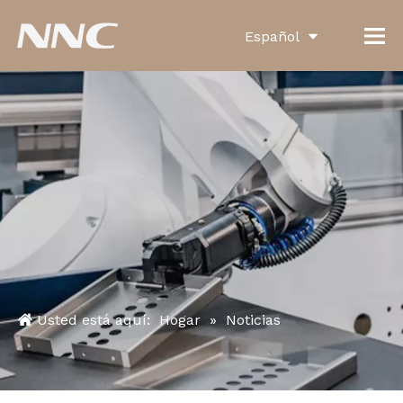
Español
English
العربية
Français
Pусский
Português
Deutsch
Italiano
Usted está aquí:
Hogar
»
Noticias
한국어
Türk dili