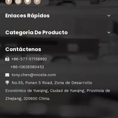
Enlaces Rápidos
Categoria De Producto
Contáctenos
+86-577-57156992

+86-13626580452
tony.chen@nncele.com

No.55, Punan 5 Road, Zona de Desarrollo

Económico de Yueqing, Ciudad de Yueqing, Provincia de
Zhejiang, 325600 China.