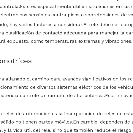
ntrola.Esto es especialmente útil en situaciones en las q
ectrónicos sensibles contra picos o sobretensiones de vol
o, hay varios factores a considerar.El relé debe ser compa
una clasificación de contacto adecuada para manejar la c
tará expuesto, como temperaturas extremas y vibraciones.
omotrices
 ha allanado el camino para avances significativos en lo
ncionamiento de diversos sistemas eléctricos de los vehí
tencia controle un circuito de alta potencia.Esta innovaci
 relés de automoción es la incorporación de relés de estad
o sólido no tienen partes móviles.En cambio, dependen de 
l y la vida útil del relé, sino que también reduce el riesg