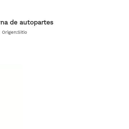
한국어
Türk dili
rna de autopartes
Origen:
Sitio
Bahasa indonesia