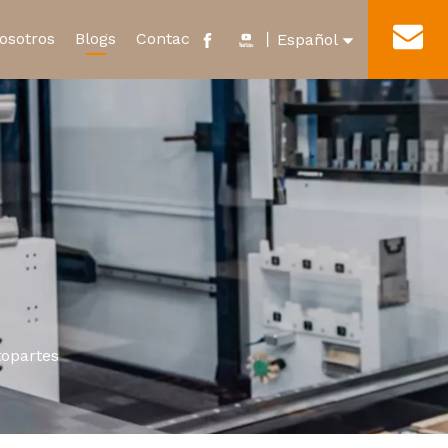
osotros
Blogs
Contacto
丨
Español
English
cado y Honor
Nuevo Relevo de Energía
Tour por la fábrica
العربية
Microinterruptor impermeable
Français
Pусский
Português
topartes
Deutsch
Italiano