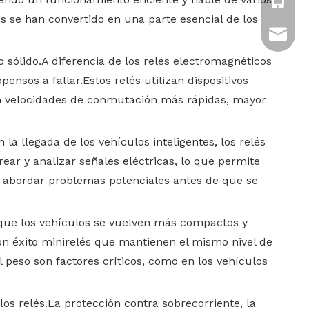
+86-13
es se han convertido en una parte esencial de los
tony.ch
 sólido.A diferencia de los relés electromagnéticos
ensos a fallar.Estos relés utilizan dispositivos
cen velocidades de conmutación más rápidas, mayor
la llegada de los vehículos inteligentes, los relés
ar y analizar señales eléctricas, lo que permite
r y abordar problemas potenciales antes de que se
 que los vehículos se vuelven más compactos y
on éxito minirelés que mantienen el mismo nivel de
peso son factores críticos, como en los vehículos
os relés.La protección contra sobrecorriente, la