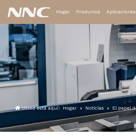
Hogar
Productos
Aplicaciones
Relé electromagnético
Relé de tiempo
Usted está aquí:
Hogar
»
Noticias
»
El papel 