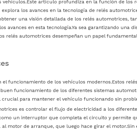
vehículos.Este artículo profundiza en la función de los r
 explora los avances en la tecnología de relés automotri
obtener una visión detallada de los relés automotrices, t
s avances en esta tecnología.Ya sea garantizando una dist
 los relés automotrices desempeñan un papel fundamental e
ces
el funcionamiento de los vehículos modernos.Estos relés
el buen funcionamiento de los diferentes sistemas automot
 crucial para mantener el vehículo funcionando sin prob
motrices es controlar el flujo de electricidad a los difer
a como un interruptor que completa el circuito y permite qu
a al motor de arranque, que luego hace girar el motor.Sin e