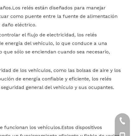
daños.Los relés están diseñados para manejar
ctuar como puente entre la fuente de alimentación
 daño eléctrico.
ntrolar el flujo de electricidad, los relés
de energía del vehículo, lo que conduce a una
ndo que sólo se enciendan cuando sea necesario,
ad de los vehículos, como las bolsas de aire y los
ión de energía confiable y eficiente, los relés
 seguridad general del vehículo y sus ocupantes.
+86-57
 funcionan los vehículos.Estos dispositivos
ndo un funcionamiento eficiente y fiable de varios