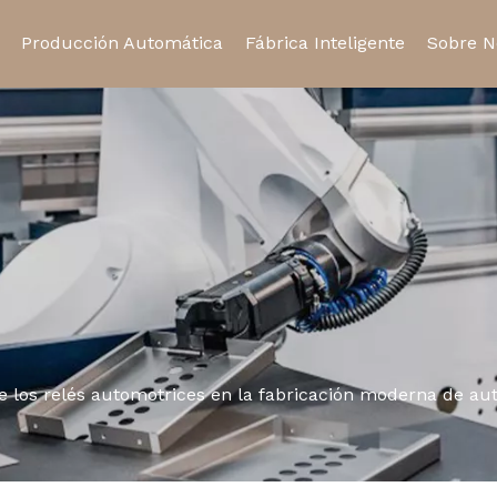
Producción Automática
Fábrica Inteligente
Sobre N
Relé de estado sólido
Relé automotriz
Certifi
Toma de relé
Micro interruptor
de los relés automotrices en la fabricación moderna de au