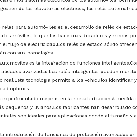
gestión de los elevalunas eléctricos, los relés automotric
relés para automóviles es el desarrollo de relés de estado
partes móviles, lo que los hace más duraderos y menos prop
 el flujo de electricidad.Los relés de estado sólido ofre
ción con sus homólogos.
utomóviles es la integración de funciones inteligentes.Con 
alidades avanzadas.Los relés inteligentes pueden monitore
po real.Esta tecnología permite a los vehículos identifica
idad óptimos.
ha experimentado mejoras en la miniaturización.A medida
s pequeños y livianos.Los fabricantes han desarrollado c
relés son ideales para aplicaciones donde el tamaño y el 
la introducción de funciones de protección avanzadas en l