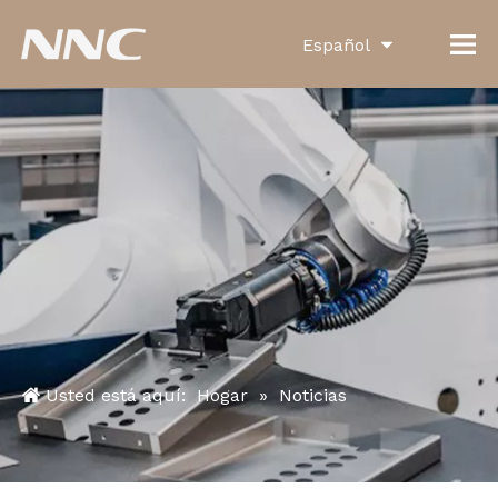
Español
English
العربية
Français
Pусский
Português
Deutsch
Italiano
Usted está aquí:
Hogar
»
Noticias
한국어
Türk dili