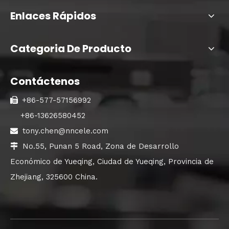
Enlaces Rápidos
Categoria De Producto
Contáctenos
+86-577-57156992

+86-13626580452
tony.chen@nncele.com

No.55, Punan 5 Road, Zona de Desarrollo

Económico de Yueqing, Ciudad de Yueqing, Provincia de
Zhejiang, 325600 China.